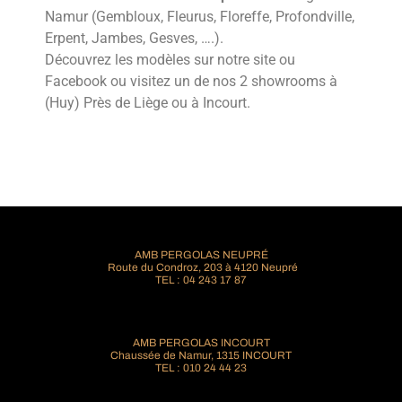
Namur (Gembloux, Fleurus, Floreffe, Profondville,
Erpent, Jambes, Gesves, ….).
Découvrez les modèles sur notre site ou
Facebook ou visitez un de nos 2 showrooms à
(Huy) Près de Liège ou à Incourt.
AMB PERGOLAS NEUPRÉ
Route du Condroz, 203 à 4120 Neupré
TEL : 04 243 17 87
AMB PERGOLAS INCOURT
Chaussée de Namur, 1315 INCOURT
TEL : 010 24 44 23